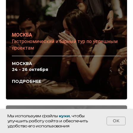
МОСКВА
Гастрономический и барный тур по успешным
проектам
МОСКВА
24 - 26 октября
ПОДРОБНЕЕ
Мы используем файлы
куки
, чтобы
OK
улучшить работу сайта и обеспечить
удобство его использования