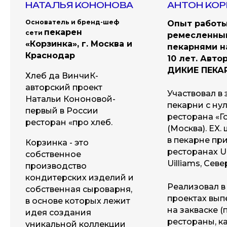
НАТАЛЬЯ КОНОНОВА
АНТОН КО
Основатель и бренд-шеф
Опыт работы
пекарен
сети
ремесленны
«Корзинка», г. Москва и
пекарнями н
Краснодар
10 лет. Авто
ДИКИЕ ПЕКА
Хлеб да ВинчиК-
авторский проект
Участвовал в 
Натальи Кононовой-
пекарни с ну
первый в России
ресторана «
ресторан «про хлеб.
(Москва). EX.
в пекарне пр
Корзинка - это
ресторанах Ug
собственное
Uilliams, Севе
производство
кондитерских изделий и
Реализовал в
собственная сыроварня,
проектах вып
в основе которых лежит
на закваске (
идея создания
рестораны, ка
уникальной коллекции