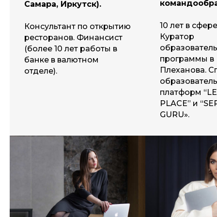
командообра
Самара, Иркутск).
10 лет в сфе
Консультант по открытию
Куратор
ресторанов. Финансист
образовател
(более 10 лет работы в
программы в 
банке в валютном
Плеханова. С
отделе).
образовател
платформ “
PLACE” и “SE
GURU».