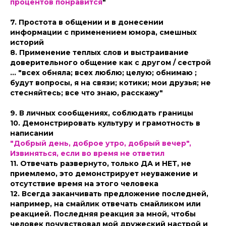
процентов понравится
"
7. Простота в общении и в донесении
информации с применением юмора, смешных
историй
8. Применение теплых слов и выстраивание
доверительного общение как с другом / сестрой
... "всех обняла; всех люблю; целую; обнимаю ;
будут вопросы, я на связи; котики; мои друзья; не
стесняйтесь; все что знаю, расскажу"
9. В личных сообщениях, соблюдать границы
10. Демонстрировать культуру и грамотность в
написании
"Добрый день, доброе утро, добрый вечер",
Извиняться, если во время не ответил
11. Отвечать развернуто, только ДА и НЕТ, не
приемлемо, это демонстрирует неуважение и
отсутствие время на этого человека
12. Всегда заканчивать предложение последней,
например, на смайлик отвечать смайликом или
реакцией. Последняя реакция за мной, чтобы
человек почувствовал мой дружеский настрой и