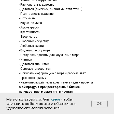
- Уважение к окружающим
- Располагать к доверию
- Делиться (энергией, знаниями, теплотой...)
- Позитивное мышление
- Оптимизм
- Изучение мира
- Яркие краски
- Креативность
- Творчество
- Любовь к искусству
- Любовь к жизни
- Видеть красоту мира
- Создавать проекты для улучшения мира
- Учиться
- Делиться знаниями
- Совершенствоваться
- Собирать информацию о мире и рассказывать
через свою призму
- Увлекать людей через креативные идеи и проекты
Мой продукт про: ресторанный бизнес,
путешествие, маркетинг, мировая
гастрономия, обучение и развитие, успех людей
Мы используем файлы
куки
, чтобы
OK
улучшить работу сайта и обеспечить
удобство его использования
Как я могу показать себя в блоге (инстаграм,