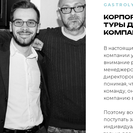
GASTROL
КОРПО
ТУРЫ 
КОМПА
В настоящ
компании 
внимание р
менеджеров
директоров
понимая, ч
команду, о
компанию в
Поэтому вс
поступать 
индивидуал