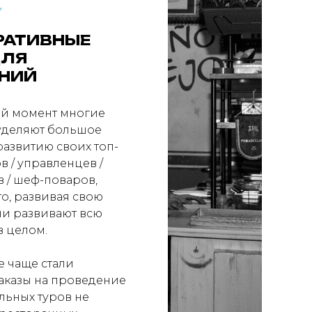
Y
РАТИВНЫЕ
ДЛЯ
НИЙ
ий момент многие
уделяют большое
азвитию своих топ-
 / управленцев /
 / шеф-поваров,
то, развивая свою
ни развивают всю
 целом.
е чаще стали
заказы на проведение
ьных туров не