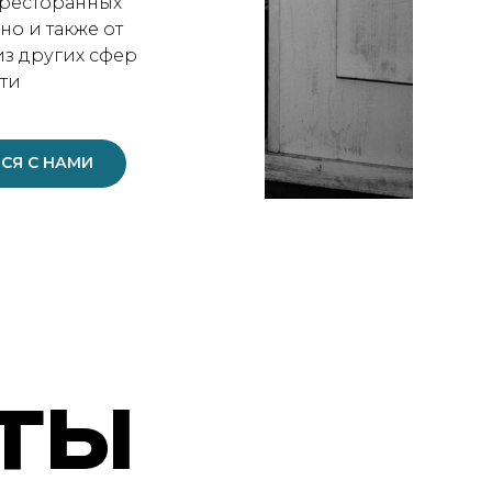
 ресторанных
но и также от
з других сфер
ти
СЯ С НАМИ
ТЫ