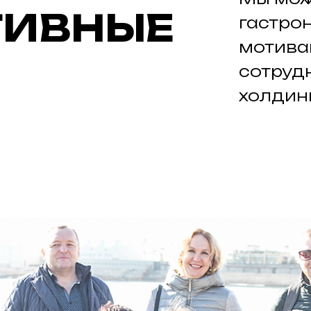
ТИВНЫЕ
гастро
мотива
сотруд
холдин