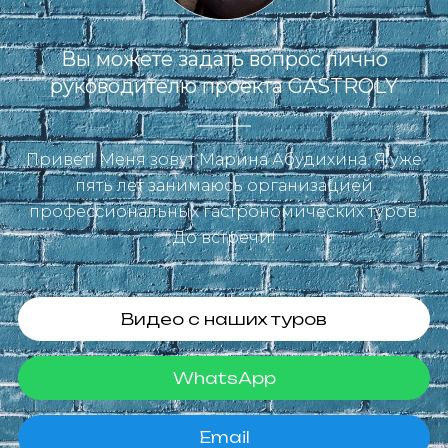
Вы можете задать вопрос лично
руководителю проекта GASTROLY
Привет! Меня зовут Марина Абудихина. Я уже
пять лет занимаюсь организацией
профессиональных гастрономических туров.
До встречи!
Видео с наших туров
WhatsApp
Email