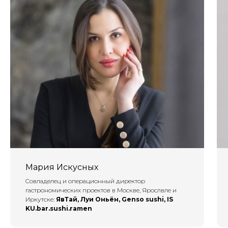
Мария Искусных
Cовладелец и операционный директор
гастрономических проектов в Москве, Ярослвле и
Иркутске:
ЯвТай, Луи Оньён, Genso sushi, IS
KU.bar.sushi.ramen