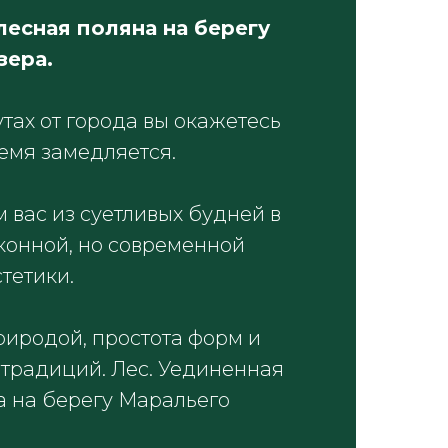
лесная поляна на берегу
зера.
утах от города вы окажетесь
ремя замедляется.
 вас из суетливых будней в
конной, но современной
тетики.
риродой, простота форм и
 традиций. Лес. Уединенная
а на берегу Маральего