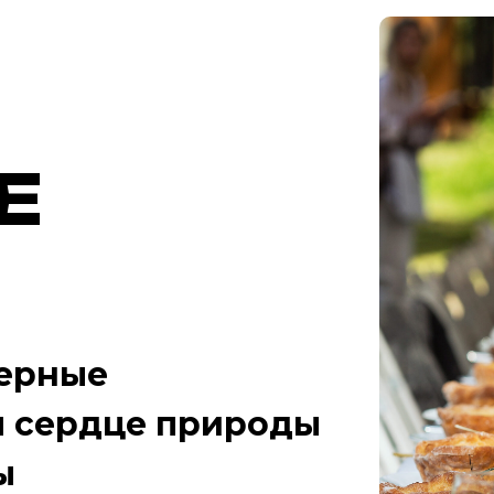
Е
ерные
м сердце природы
ы