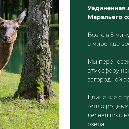
Уединенная 
Маральего о
Всего в 5 мин
в мире, где в
Мы перенесем
атмосферу ис
загородной эс
Единение с п
тепло родных
лесная полян
озера.