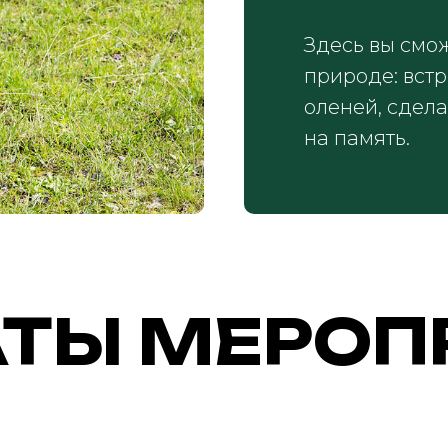
Здесь вы смо
природе: вст
оленей, сдел
на память.
ТЫ МЕРОП