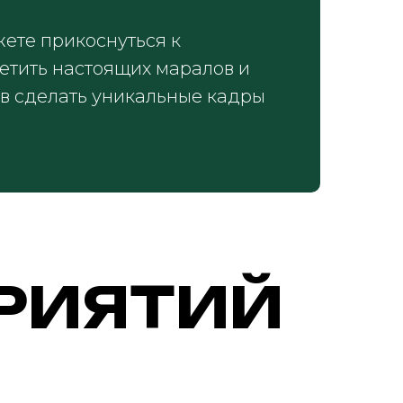
жете прикоснуться к
ретить настоящих маралов и
ав сделать уникальные кадры
РИЯТИЙ