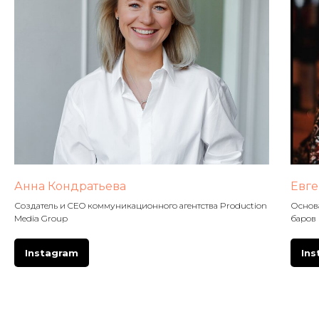
Анна Кондратьева
Евге
Создатель и CEO коммуникационного агентства Production
Основа
Media Group
баров 
Instagram
In