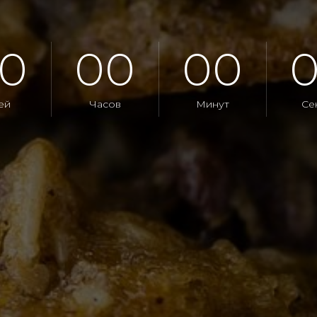
0
00
00
ей
Часов
Минут
Се